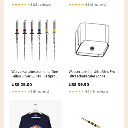
★★★★★
4.3 (23 reviews)
★★★★★
4.3 (8 reviews)
Wurzelkanalinstrumente One
Wassertank für UltraMint Pro
Feilen Silver E6 NiTi Reziprok
Ultraschallscaler (ohne
| 6er Pack Instrument
Deckel) Kauf 16 spar 20
US$ 25.00
US$ 39.90
★★★★★
4.2 (9 reviews)
★★★★★
4.7 (19 reviews)