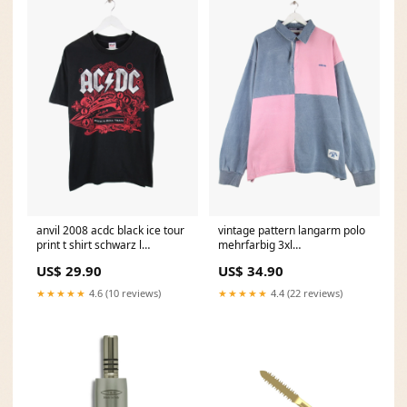
anvil 2008 acdc black ice tour
vintage pattern langarm polo
print t shirt schwarz l
mehrfarbig 3xl
1785232282812 70% Rabatt
1784890453496 The Game
US$ 29.90
US$ 34.90
★★★★★
4.6 (10 reviews)
★★★★★
4.4 (22 reviews)