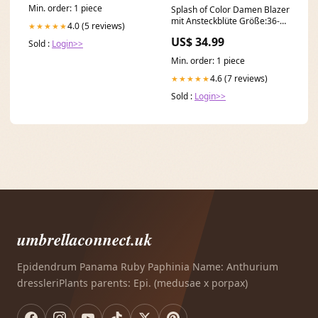
Min. order: 1 piece
Splash of Color Damen Blazer
mit Ansteckblüte Größe:36-42
4.0 (5 reviews)
★★★★★
FLEX
US$ 34.99
Sold :
Login>>
Min. order: 1 piece
4.6 (7 reviews)
★★★★★
Sold :
Login>>
umbrellaconnect.uk
Epidendrum Panama Ruby Paphinia Name: Anthurium
dressleriPlants parents: Epi. (medusae x porpax)