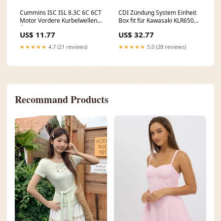
Cummins ISC ISL 8.3C 6C 6CT
CDI Zündung System Einheit
Motor Vordere Kurbelwellen-
Box fit für Kawasaki KLR650
Öldichtung 3921927 Land
1990-2007 21119-1272
US$ 11.77
US$ 32.77
Rover Car Camshafts
Honda Stator Coil
★★★★★
4.7 (21 reviews)
★★★★★
5.0 (28 reviews)
Recommand Products