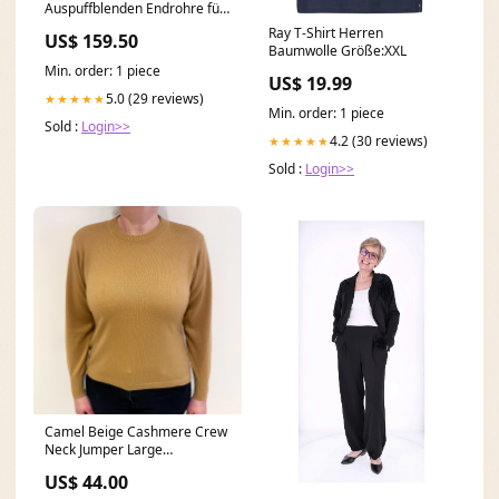
Auspuffblenden Endrohre für
Porsche Panamera 972
Ray T-Shirt Herren
US$ 159.50
2024+ et314 A5 Coupe-
Baumwolle Größe:XXL
8T/Cabrio-8T
Min. order: 1 piece
US$ 19.99
5.0 (29 reviews)
★★★★★
Min. order: 1 piece
Sold :
Login>>
4.2 (30 reviews)
★★★★★
Sold :
Login>>
Camel Beige Cashmere Crew
Neck Jumper Large
chunkyknit
US$ 44.00