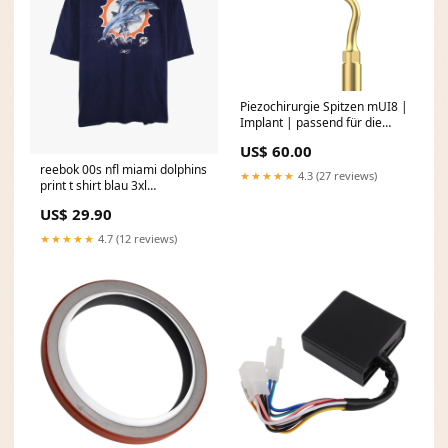
Piezochirurgie Spitzen mUI8 |
Implant | passend für die
Verwendung mit mectron®*
US$ 60.00
PIEZOSURGERY®* Kauf 40
reebok 00s nfl miami dolphins
spar 15
★★★★★
4.3 (27 reviews)
print t shirt blau 3xl
1785233344987 Hoodie
US$ 29.90
★★★★★
4.7 (12 reviews)