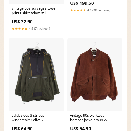
US$ 199.50
vintage 00s las vegas tower
★★★★★
4.1 (28 reviews)
print t shirt schwarz l
1785232299560 Sale50
US$ 32.90
★★★★★
4.5 (7 reviews)
adidas 00s 3 stripes
vintage 90s workwear
windbreaker olive xl
bomber jacke braun xxl
1785231948260 Reebok
1785232098056 S
US$ 64.90
US$ 54.90