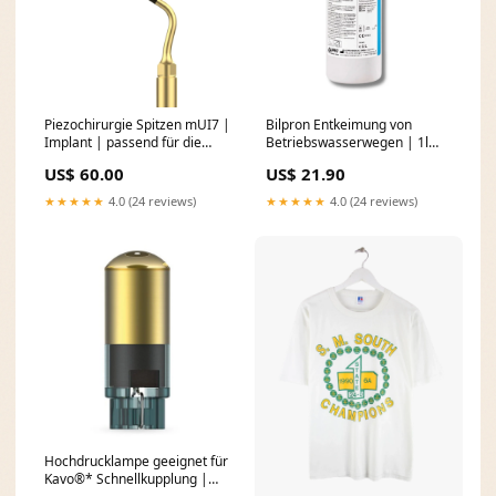
Piezochirurgie Spitzen mUI7 |
Bilpron Entkeimung von
Implant | passend für die
Betriebswasserwegen | 1l
Verwendung mit mectron®*
Dentalgeräte
US$ 60.00
US$ 21.90
PIEZOSURGERY®*
Dentalgeräte
★★★★★
4.0 (24 reviews)
★★★★★
4.0 (24 reviews)
Hochdrucklampe geeignet für
Kavo®* Schnellkupplung |