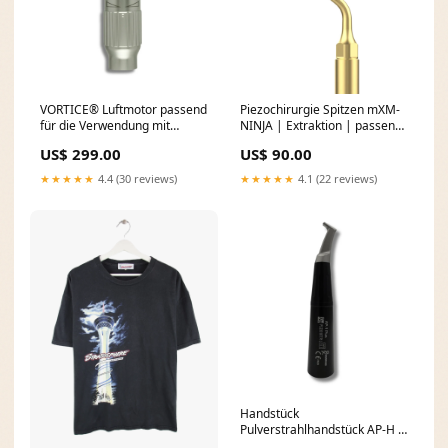
VORTICE® Luftmotor passend
Piezochirurgie Spitzen mXM-
für die Verwendung mit
NINJA | Extraktion | passend
KaVo®*
für die Verwendung mit
US$ 299.00
US$ 90.00
Kupplungsanschlüssen
mectron®*
nachhaltig
PIEZOSURGERY®* Heat
★★★★★
4.4 (30 reviews)
★★★★★
4.1 (22 reviews)
Plugger
Handstück
Pulverstrahlhandstück AP-H |
Supragingival Labor