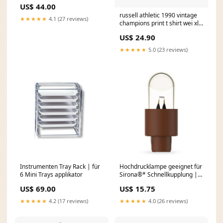
LED Min_2
US$ 44.00
russell athletic 1990 vintage
★★★★★
4.1 (27 reviews)
champions print t shirt wei xl
1785233495322 Big-Summer
US$ 24.90
★★★★★
5.0 (23 reviews)
Instrumenten Tray Rack | für
Hochdrucklampe geeignet für
6 Mini Trays applikator
Sirona®* Schnellkupplung |
Xenon Einrichtung
US$ 69.00
US$ 15.75
★★★★★
4.2 (17 reviews)
★★★★★
4.0 (26 reviews)