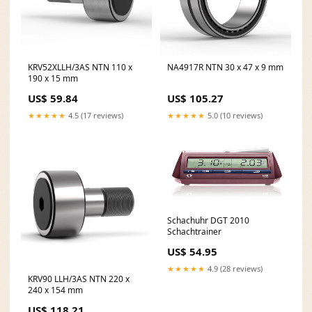
KRV52XLLH/3AS NTN 110 x
NA4917R NTN 30 x 47 x 9 mm
190 x 15 mm
US$ 59.84
US$ 105.27
★★★★★
4.5 (17 reviews)
★★★★★
5.0 (10 reviews)
Schachuhr DGT 2010
Schachtrainer
US$ 54.95
★★★★★
4.9 (28 reviews)
KRV90 LLH/3AS NTN 220 x
240 x 154 mm
US$ 118.21