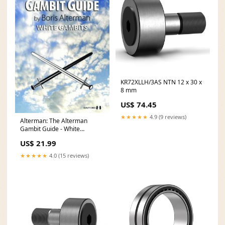
KR72XLLH/3AS NTN 12 x 30 x
8 mm
US$ 74.45
★★★★★
4.9 (9 reviews)
Alterman: The Alterman
Gambit Guide - White
Gambits buchpakete
US$ 21.99
★★★★★
4.0 (15 reviews)