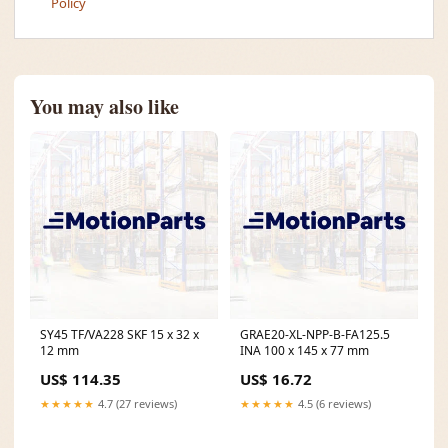
Policy
You may also like
SY45 TF/VA228 SKF 15 x 32 x
GRAE20-XL-NPP-B-FA125.5
12 mm
INA 100 x 145 x 77 mm
US$ 114.35
US$ 16.72
★★★★★
4.7 (27 reviews)
★★★★★
4.5 (6 reviews)