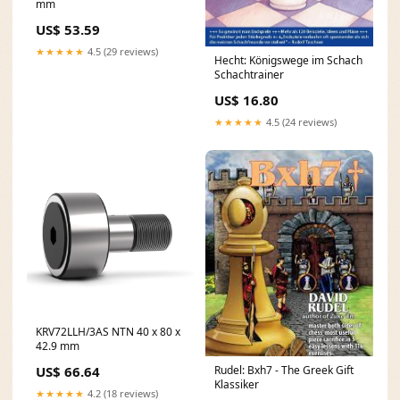
mm
US$ 53.59
★★★★★
4.5 (29 reviews)
Hecht: Königswege im Schach
Schachtrainer
US$ 16.80
★★★★★
4.5 (24 reviews)
KRV72LLH/3AS NTN 40 x 80 x
42.9 mm
Rudel: Bxh7 - The Greek Gift
US$ 66.64
Klassiker
★★★★★
4.2 (18 reviews)