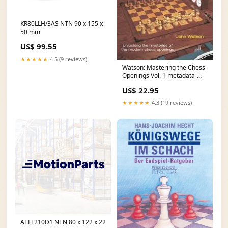
KR80LLH/3AS NTN 90 x 155 x
50 mm
US$ 99.55
★★★★★
4.5 (9 reviews)
Watson: Mastering the Chess
Openings Vol. 1 metadata-
enriched
US$ 22.95
★★★★★
4.3 (19 reviews)
AELF210D1 NTN 80 x 122 x 22